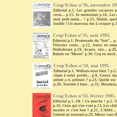
Crup'Echos n°36, novembre 19
Editorial p.1, Les grandes vacances 
croix... p.15, In memoriam p.16, Les co
mon petit tamis... ! p.23, Diable, que
fouillis ! Un morceau dur à croquer p.3
Crup'Echos n°35, août 1995.
Editorial p.1, Promenade du "Soir"... p.2
Trésorier conte... p.12, Autos en empo
Wallodrome p.19, Avares, riez... p.20
Balade en "Meuse" p.30, Coq en stock 
Crup'Echos n°34, mai 1995.
Editorial p.1, Wallons-nous bien ? p.
chant à notre portée... p.9, Gueux ri
pelote a ri, pelotari ? p.23, Quelle est
p.28, Touriste à faire... p.32, Monsieur,
Crup'Echos n°33, février 1995.
Editorial p.1, Ok ! Ca marche ! p.2, Vo
p.10, Ceux qui s'en vont p.13, Les chif
moules et c'est bon ! p.21, L'Abbé...
l'attend au tournant p.29, Mieux vaut t