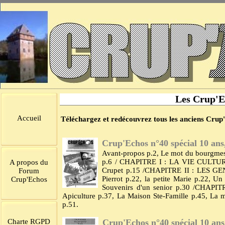
Les Crup'Ec
Accueil
Téléchargez et redécouvrez tous les anciens Crup
Crup'Echos n°40 spécial 10 ans,
Avant-propos p.2, Le mot du bourgmestr
p.6 / CHAPITRE I : LA VIE CULTUREL
A propos du
Crupet p.15 /CHAPITRE II : LES GENS
Forum
Pierrot p.22, la petite Marie p.22, U
Crup'Echos
Souvenirs d'un senior p.30 /CHAPI
Apiculture p.37, La Maison Ste-Famille p.45, La m
p.51.
Charte RGPD
Crup'Echos n°40 spécial 10 ans,