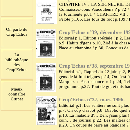
CHAPITRE IV : LA SEIGNEURIE DE C
Connaissez-vous Vaucouleurs ? p.72
la tourmente p.81 / CHAPITRE VII
Pelote p.106, Les fous du foot p.109 /
On parle de
Crup'Echos n°39, décembre 19
Crup'Echos
Editorial p.1, Edition spéciale ! p.2, L
p.9, Habits d'gens p.10, Ziré à la chass
Place au chanoine ! p.30, Concours de 
La
bibliothèque
des
Crup'Echos n°38, septembre 19
Crup'Echos
Editorial p.1, Rappel du 22 juin p.2, 
gens de là font teignes p.14, On s'est
Marquez « Pas d'chance » ! p.24, Tc
programme p.27, Tout de go, et mis hau
Mieux
connaître
Crupet
Crup'Echos n°37, mars 1996.
Editorial p.1, Les sentiers ne sont plu
p.7, On côp d'sabot p.8, Diable, quel 
p.13, La maladie d'… Ben, j'sais plus !
coin… de journal p.22, Les maîtres ch
p.29, Un coups de barre au Standard ? M